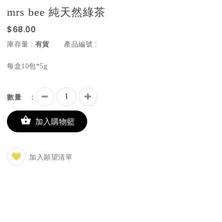
mrs bee 純天然綠茶
$68.00
:
:
庫存量
有貨
產品編號
每盒10包*5g
:
數量
加入購物籃
加入願望清單