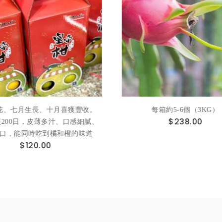
花、七月生長、十月喜獲豐收。
每箱約5-6個（3KG）
$238.00
200日，皮薄多汁、口感細膩、
口，能同時吃到橘和橙的味道
$120.00