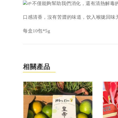
不僅能夠幫助我們消化，還有清熱解毒
口感清香，沒有苦澀的味道，饮入喉咙回味
每盒10包*5g
相關產品