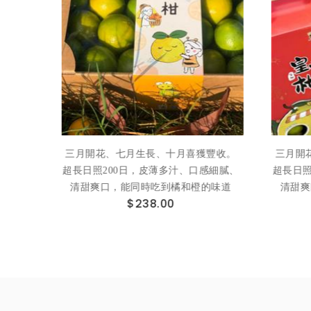
幾倍❗️
三月開花、七月生長、十月喜獲豐收。
三月開
超長日照200日，皮薄多汁、口感細膩、
超長日照
清甜爽口，能同時吃到橘和橙的味道
清甜爽
$238.00