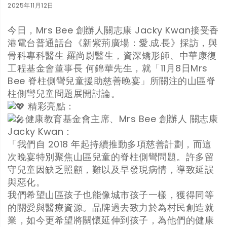
2025年11月12日
今日，Mrs Bee 創辦人關志康 Jacky Kwan接受香
港電台普通話台《新紫荊廣場：愛.成.長》採訪，與
骨科專科醫生 羅尚尉醫生，資深矯形師、中華康復
工程基金會董事長 何錦華先生，就「11月8日Mrs
Bee 脊柱側彎兒童援助慈善晚宴」所關注的山區脊
柱側彎兒童問題展開討論。
精彩亮點：
健康教育基金會主席、Mrs Bee 創辦人 關志康
Jacky Kwan：
「我們自 2018 年起持續推動多項慈善計劃，而這
次晚宴特別聚焦山區兒童的脊柱側彎問題。許多留
守兒童因缺乏照顧，難以及早發現病情，導致延誤
與惡化。
我們希望山區孩子也能像城市孩子一樣，獲得同等
的關愛與醫療資源。品牌過去致力於為村民創造就
業，如今更希望將關懷延伸到孩子，為他們的健康