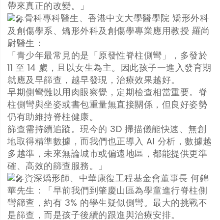
帶來真正的改變。」
骨科專科醫生、香港中文大學醫學院 矯形外科
及創傷學系、矯形外科及創傷學專業應用教授 羅尚
尉醫生：
「青少年最常見的是「原發性脊柱側彎」，多發於
11 至 14 歲，且以女生為主。因此孩子一進入發育期
就應及早篩查，越早發現，治療效果越好。
早期側彎難以用肉眼察覺，定期檢查相當重要。脊
柱側彎與坐姿或書包重量無直接關係，但良好姿勢
仍有助維持脊柱健康。
篩查需持續追蹤。現今的 3D 掃描儀能快速、無創
地取得精準數據，而我們也正導入 AI 分析，數據越
多越準，未來無論城市或偏遠地區，都能提供更準
確、高效的篩查服務。」
資深矯形師、中華康復工程基金會董事長 何錦
華先生：「早前我們到肇慶山區為學童進行脊柱側
彎篩查，約有 3% 的學生疑似側彎。最大的挑戰不
是篩查，而是孩子後續的跟進與治療安排。