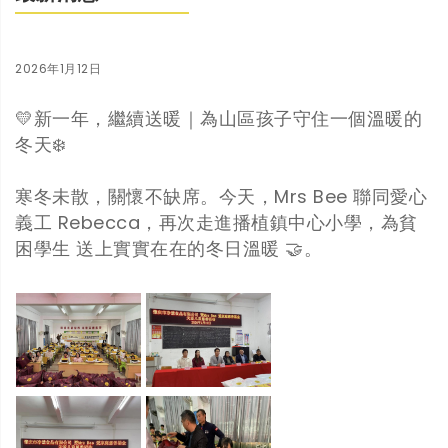
2026年1月12日
💛新一年，繼續送暖｜為山區孩子守住一個溫暖的
冬天❄️
寒冬未散，關懷不缺席。今天，Mrs Bee 聯同愛心
義工 Rebecca，再次走進播植鎮中心小學，為貧
困學生 送上實實在在的冬日溫暖 🤝。