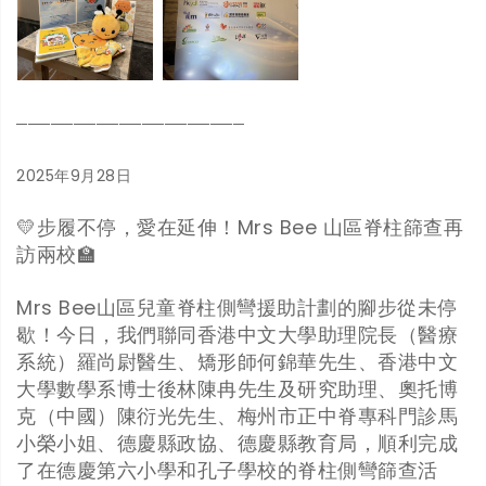
────────────────────
2025年9月28日
💛步履不停，愛在延伸！Mrs Bee 山區脊柱篩查再
訪兩校🏫
Mrs Bee山區兒童脊柱側彎援助計劃的腳步從未停
歇！今日，我們聯同香港中文大學助理院長（醫療
系統）羅尚尉醫生、矯形師何錦華先生、香港中文
大學數學系博士後林陳冉先生及研究助理、奧托博
克（中國）陳衍光先生、梅州市正中脊專科門診馬
小榮小姐、德慶縣政協、德慶縣教育局，順利完成
了在德慶第六小學和孔子學校的脊柱側彎篩查活