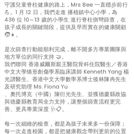
守護兒童脊柱健康的路上，Mrs Bee 一直穩步前行
💪。1 月 12 日，我們走進 播植鎮中心小學，為
436 位 10～13 歲的小學生 進行脊柱側彎篩查，在
孩子成長的關鍵階段，提供及早而實在的健康關顧
🧒👧。
是次篩查行動能順利完成，離不開多方專業團隊與
地方單位的同行支持 🤝。
我們聯同 香港威爾斯親王醫院骨科住院醫生／香港
中文大學矯形創傷學系臨床講師 Kenneth Yang 楊
光譜醫生、香港中文大學數學系博士後林陳冉先生
及研究助理 Ms. Fiona Yu
、奧托博克（中國）陳衍光先生、並獲德慶縣政協
與德慶縣教育局全力支持，讓整個篩查流程更完
善、更具專業深度 🩺📋。
每一次細緻的檢查，都是為孩子未來多一份保障；
每一次走進校園，都是把健康觀念帶到更前的位置