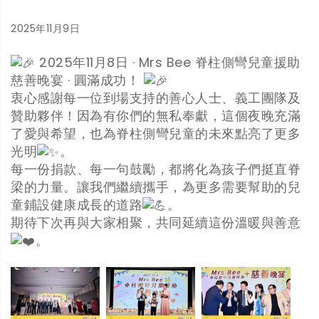
2025年11月9日
2025年11月8日 · Mrs Bee 脊柱側彎兒童援助
慈善晚宴 · 圓滿成功！
衷心感謝每一位到場支持的善心人士、義工團隊及
贊助夥伴！因為有你們的無私奉獻，這個夜晚充滿
了愛與希望，也為脊柱側彎兒童的未來點亮了更多
光明
。
每一份捐款、每一句鼓勵，都將化為孩子們挺直脊
梁的力量。讓我們繼續攜手，為更多需要幫助的兒
童鋪設健康成長的道路
。
期待下次再與大家相聚，共同延續這份溫暖與善意
。